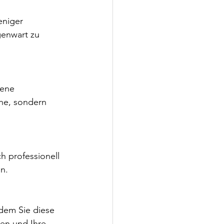
genwart zu 
che, sondern 
n.
ndem Sie diese 
ken und Ihre 