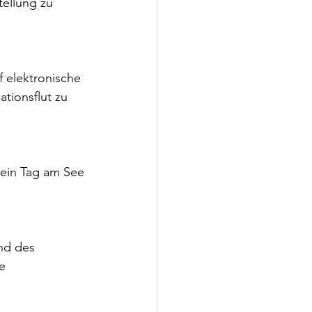
tellung zu 
tionsflut zu 
e 