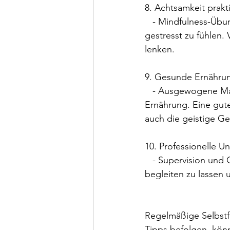
8. Achtsamkeit prakt
   - Mindfulness-Übungen: Achtsamkeit hilft, im Moment zu leben und sich weniger 
gestresst zu fühlen.
lenken.
9. Gesunde Ernähru
   - Ausgewogene Mahlzeiten**: Achten Sie auf eine gesunde und ausgewogene 
Ernährung. Eine gute
auch die geistige Ge
10. Professionelle U
   - Supervision und Coaching: Nutzen Sie Supervision oder Coaching, um sich professionell 
begleiten zu lassen 
Regelmäßige Selbstfü
Tipps befolgen, könn