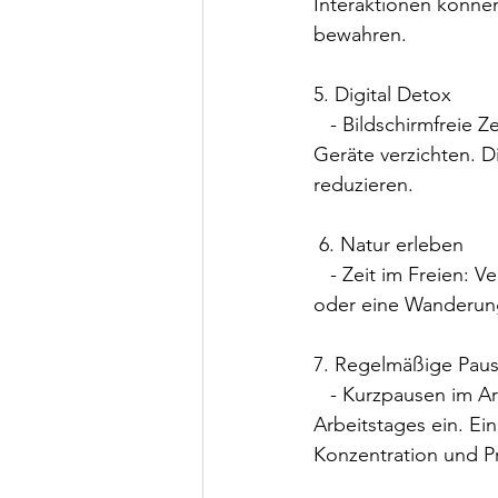
Interaktionen können
bewahren.
5. Digital Detox
   - Bildschirmfreie Zeiten: Planen Sie regelmäßige Zeiten ein, in denen Sie auf elektronische 
Geräte verzichten. Di
reduzieren.
 6. Natur erleben
   - Zeit im Freien: Verbringen Sie Zeit in der Natur. Ein Spaziergang im Wald, ein Tag am See 
oder eine Wanderun
7. Regelmäßige Pau
   - Kurzpausen im Arbeitsalltag: Planen Sie regelmäßige kurze Pausen während des 
Arbeitstages ein. Ei
Konzentration und Pr