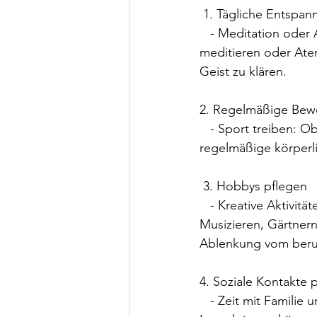
 1. Tägliche Entsp
   - Meditation oder Atemübungen: Nehmen Sie sich jeden Tag 10-15 Minuten Zeit, um zu 
meditieren oder Ate
Geist zu klären.
2. Regelmäßige Be
   - Sport treiben: Ob Joggen, Yoga, Schwimmen oder ein Spaziergang in der Natur – 
regelmäßige körperli
 3. Hobbys pflegen
   - Kreative Aktivitäten: Finden Sie Zeit für Hobbys, die Ihnen Freude bereiten, sei es Malen, 
Musizieren, Gärtner
Ablenkung vom beruf
4. Soziale Kontakte 
   - Zeit mit Familie und Freunden: Verbringen Sie Zeit mit Ihren Lieben. Soziale 