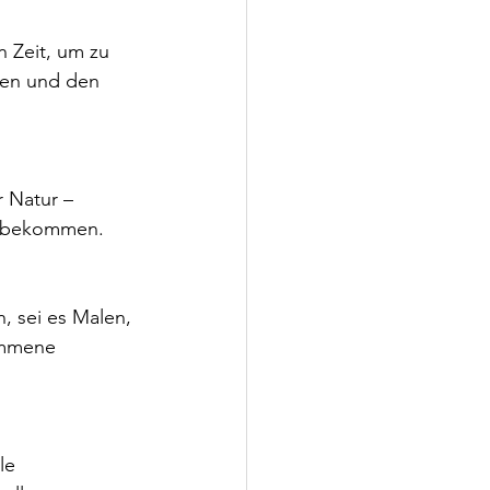
uen und den 
izubekommen.
ommene 